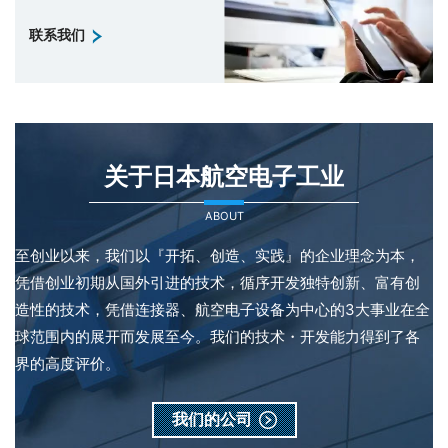
联系我们
关于日本航空电子工业
ABOUT
至创业以来，我们以『开拓、创造、实践』的企业理念为本，
凭借创业初期从国外引进的技术，循序开发独特创新、富有创
造性的技术，凭借连接器、航空电子设备为中心的3大事业在全
球范围内的展开而发展至今。我们的技术・开发能力得到了各
界的高度评价。
我们的公司