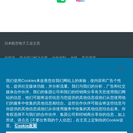
日本航空电子工业主页
连接器
用户接口解决方案
动作控制
天线
库存搜索
什么是连接器？
我们的公司
企业社会责任
IR消息
公司新到信息列表
产品信息新的列表
我们使用Cookies来改善您在我们网站上的体验，使内容和广告个性
化，提供社交媒体功能，并分析流量。我们与我们的分析，广告和社交
网站地图
联系我们
媒体合作伙伴。我们的集团公司和我们的经销商分享有关您使用我们网
站的信息，他们可能将这些信息与您提供的其他信息或他们从您使用他
们的服务中收集的其他信息相结合。这些合作伙伴可能会将这些信息与
你提供的其他信息或他们从你使用服务中收集的其他信息结合起来。你
个人信息保护方针
JAE Cookie政策
关于利用本网站
有权选择不与我们的合作伙伴、集团公司和经销商分享你的信息，如上
社交媒体官方账号运营方针
所述。请点击 [不要出售我的个人信息]，在主页上定制你的Cookie设
置。
Cookie政策