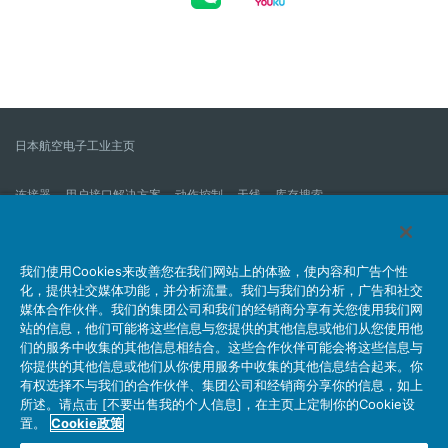
日本航空电子工业主页
连接器
用户接口解决方案
动作控制
天线
库存搜索
什么是连接器？
我们的公司
企业社会责任
IR消息
公司新到信息列表
产品信息新的列表
我们使用Cookies来改善您在我们网站上的体验，使内容和广告个性
化，提供社交媒体功能，并分析流量。我们与我们的分析，广告和社交
网站地图
联系我们
媒体合作伙伴。我们的集团公司和我们的经销商分享有关您使用我们网
站的信息，他们可能将这些信息与您提供的其他信息或他们从您使用他
们的服务中收集的其他信息相结合。这些合作伙伴可能会将这些信息与
你提供的其他信息或他们从你使用服务中收集的其他信息结合起来。你
个人信息保护方针
JAE Cookie政策
关于利用本网站
有权选择不与我们的合作伙伴、集团公司和经销商分享你的信息，如上
社交媒体官方账号运营方针
所述。请点击 [不要出售我的个人信息]，在主页上定制你的Cookie设
置。
Cookie政策