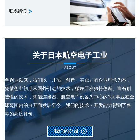
联系我们
关于日本航空电子工业
ABOUT
至创业以来，我们以『开拓、创造、实践』的企业理念为本，
凭借创业初期从国外引进的技术，循序开发独特创新、富有创
造性的技术，凭借连接器、航空电子设备为中心的3大事业在全
球范围内的展开而发展至今。我们的技术・开发能力得到了各
界的高度评价。
我们的公司