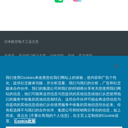
日本航空电子工业主页
连接器
用户接口解决方案
动作控制
天线
库存搜索
什么是连接器？
我们的公司
企业社会责任
IR消息
公司新到信息列表
产品信息新的列表
我们使用Cookies来改善您在我们网站上的体验，使内容和广告个性
化，提供社交媒体功能，并分析流量。我们与我们的分析，广告和社交
网站地图
联系我们
媒体合作伙伴。我们的集团公司和我们的经销商分享有关您使用我们网
站的信息，他们可能将这些信息与您提供的其他信息或他们从您使用他
们的服务中收集的其他信息相结合。这些合作伙伴可能会将这些信息与
你提供的其他信息或他们从你使用服务中收集的其他信息结合起来。你
个人信息保护方针
JAE Cookie政策
关于利用本网站
有权选择不与我们的合作伙伴、集团公司和经销商分享你的信息，如上
社交媒体官方账号运营方针
所述。请点击 [不要出售我的个人信息]，在主页上定制你的Cookie设
置。
Cookie政策