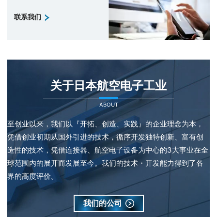
联系我们
关于日本航空电子工业
ABOUT
至创业以来，我们以『开拓、创造、实践』的企业理念为本，
凭借创业初期从国外引进的技术，循序开发独特创新、富有创
造性的技术，凭借连接器、航空电子设备为中心的3大事业在全
球范围内的展开而发展至今。我们的技术・开发能力得到了各
界的高度评价。
我们的公司