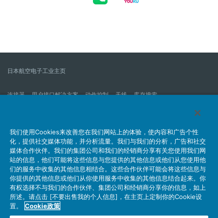
日本航空电子工业主页
连接器
用户接口解决方案
动作控制
天线
库存搜索
什么是连接器？
我们的公司
企业社会责任
IR消息
公司新到信息列表
产品信息新的列表
我们使用Cookies来改善您在我们网站上的体验，使内容和广告个性
化，提供社交媒体功能，并分析流量。我们与我们的分析，广告和社交
网站地图
联系我们
媒体合作伙伴。我们的集团公司和我们的经销商分享有关您使用我们网
站的信息，他们可能将这些信息与您提供的其他信息或他们从您使用他
们的服务中收集的其他信息相结合。这些合作伙伴可能会将这些信息与
你提供的其他信息或他们从你使用服务中收集的其他信息结合起来。你
个人信息保护方针
JAE Cookie政策
关于利用本网站
有权选择不与我们的合作伙伴、集团公司和经销商分享你的信息，如上
社交媒体官方账号运营方针
所述。请点击 [不要出售我的个人信息]，在主页上定制你的Cookie设
置。
Cookie政策