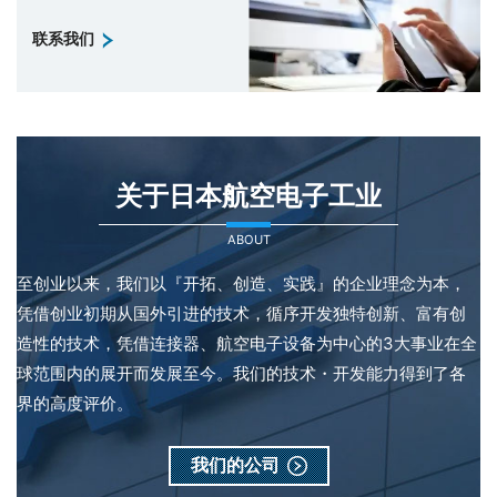
联系我们
关于日本航空电子工业
ABOUT
至创业以来，我们以『开拓、创造、实践』的企业理念为本，
凭借创业初期从国外引进的技术，循序开发独特创新、富有创
造性的技术，凭借连接器、航空电子设备为中心的3大事业在全
球范围内的展开而发展至今。我们的技术・开发能力得到了各
界的高度评价。
我们的公司