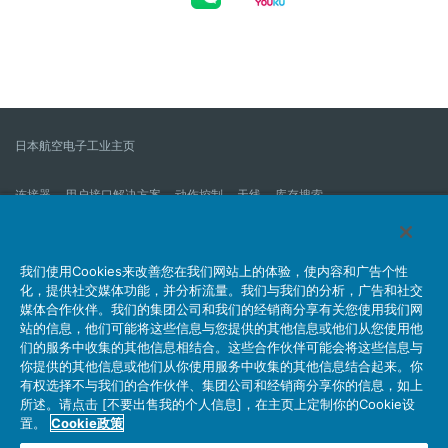
日本航空电子工业主页
连接器
用户接口解决方案
动作控制
天线
库存搜索
什么是连接器？
我们的公司
企业社会责任
IR消息
公司新到信息列表
产品信息新的列表
我们使用Cookies来改善您在我们网站上的体验，使内容和广告个性
化，提供社交媒体功能，并分析流量。我们与我们的分析，广告和社交
网站地图
联系我们
媒体合作伙伴。我们的集团公司和我们的经销商分享有关您使用我们网
站的信息，他们可能将这些信息与您提供的其他信息或他们从您使用他
们的服务中收集的其他信息相结合。这些合作伙伴可能会将这些信息与
你提供的其他信息或他们从你使用服务中收集的其他信息结合起来。你
个人信息保护方针
JAE Cookie政策
关于利用本网站
有权选择不与我们的合作伙伴、集团公司和经销商分享你的信息，如上
社交媒体官方账号运营方针
所述。请点击 [不要出售我的个人信息]，在主页上定制你的Cookie设
置。
Cookie政策