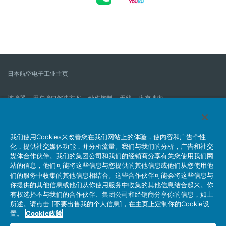
日本航空电子工业主页
连接器
用户接口解决方案
动作控制
天线
库存搜索
什么是连接器？
我们的公司
企业社会责任
IR消息
公司新到信息列表
产品信息新的列表
我们使用Cookies来改善您在我们网站上的体验，使内容和广告个性
化，提供社交媒体功能，并分析流量。我们与我们的分析，广告和社交
网站地图
联系我们
媒体合作伙伴。我们的集团公司和我们的经销商分享有关您使用我们网
站的信息，他们可能将这些信息与您提供的其他信息或他们从您使用他
们的服务中收集的其他信息相结合。这些合作伙伴可能会将这些信息与
你提供的其他信息或他们从你使用服务中收集的其他信息结合起来。你
个人信息保护方针
JAE Cookie政策
关于利用本网站
有权选择不与我们的合作伙伴、集团公司和经销商分享你的信息，如上
社交媒体官方账号运营方针
所述。请点击 [不要出售我的个人信息]，在主页上定制你的Cookie设
置。
Cookie政策