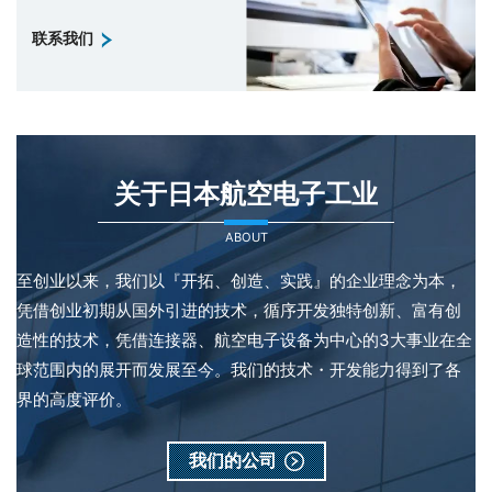
联系我们
关于日本航空电子工业
ABOUT
至创业以来，我们以『开拓、创造、实践』的企业理念为本，
凭借创业初期从国外引进的技术，循序开发独特创新、富有创
造性的技术，凭借连接器、航空电子设备为中心的3大事业在全
球范围内的展开而发展至今。我们的技术・开发能力得到了各
界的高度评价。
我们的公司