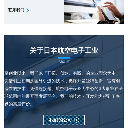
联系我们
关于日本航空电子工业
ABOUT
至创业以来，我们以『开拓、创造、实践』的企业理念为本，
凭借创业初期从国外引进的技术，循序开发独特创新、富有创
造性的技术，凭借连接器、航空电子设备为中心的3大事业在全
球范围内的展开而发展至今。我们的技术・开发能力得到了各
界的高度评价。
我们的公司