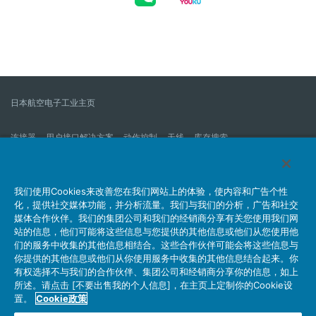
日本航空电子工业主页
连接器
用户接口解决方案
动作控制
天线
库存搜索
什么是连接器？
我们的公司
企业社会责任
IR消息
公司新到信息列表
产品信息新的列表
我们使用Cookies来改善您在我们网站上的体验，使内容和广告个性
化，提供社交媒体功能，并分析流量。我们与我们的分析，广告和社交
网站地图
联系我们
媒体合作伙伴。我们的集团公司和我们的经销商分享有关您使用我们网
站的信息，他们可能将这些信息与您提供的其他信息或他们从您使用他
们的服务中收集的其他信息相结合。这些合作伙伴可能会将这些信息与
你提供的其他信息或他们从你使用服务中收集的其他信息结合起来。你
个人信息保护方针
JAE Cookie政策
关于利用本网站
有权选择不与我们的合作伙伴、集团公司和经销商分享你的信息，如上
社交媒体官方账号运营方针
所述。请点击 [不要出售我的个人信息]，在主页上定制你的Cookie设
置。
Cookie政策