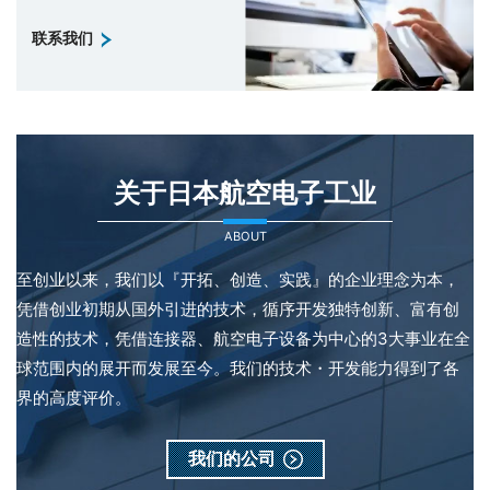
联系我们
关于日本航空电子工业
ABOUT
至创业以来，我们以『开拓、创造、实践』的企业理念为本，
凭借创业初期从国外引进的技术，循序开发独特创新、富有创
造性的技术，凭借连接器、航空电子设备为中心的3大事业在全
球范围内的展开而发展至今。我们的技术・开发能力得到了各
界的高度评价。
我们的公司