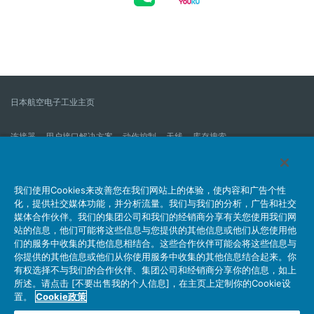
日本航空电子工业主页
连接器
用户接口解决方案
动作控制
天线
库存搜索
什么是连接器？
我们的公司
企业社会责任
IR消息
公司新到信息列表
产品信息新的列表
我们使用Cookies来改善您在我们网站上的体验，使内容和广告个性
化，提供社交媒体功能，并分析流量。我们与我们的分析，广告和社交
网站地图
联系我们
媒体合作伙伴。我们的集团公司和我们的经销商分享有关您使用我们网
站的信息，他们可能将这些信息与您提供的其他信息或他们从您使用他
们的服务中收集的其他信息相结合。这些合作伙伴可能会将这些信息与
你提供的其他信息或他们从你使用服务中收集的其他信息结合起来。你
个人信息保护方针
JAE Cookie政策
关于利用本网站
有权选择不与我们的合作伙伴、集团公司和经销商分享你的信息，如上
社交媒体官方账号运营方针
所述。请点击 [不要出售我的个人信息]，在主页上定制你的Cookie设
置。
Cookie政策