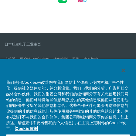
日本航空电子工业主页
连接器
用户接口解决方案
动作控制
天线
库存搜索
什么是连接器？
我们的公司
企业社会责任
IR消息
公司新到信息列表
产品信息新的列表
我们使用Cookies来改善您在我们网站上的体验，使内容和广告个性
化，提供社交媒体功能，并分析流量。我们与我们的分析，广告和社交
网站地图
联系我们
媒体合作伙伴。我们的集团公司和我们的经销商分享有关您使用我们网
站的信息，他们可能将这些信息与您提供的其他信息或他们从您使用他
们的服务中收集的其他信息相结合。这些合作伙伴可能会将这些信息与
你提供的其他信息或他们从你使用服务中收集的其他信息结合起来。你
个人信息保护方针
JAE Cookie政策
关于利用本网站
有权选择不与我们的合作伙伴、集团公司和经销商分享你的信息，如上
社交媒体官方账号运营方针
所述。请点击 [不要出售我的个人信息]，在主页上定制你的Cookie设
置。
Cookie政策