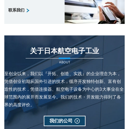
联系我们
关于日本航空电子工业
ABOUT
至创业以来，我们以『开拓、创造、实践』的企业理念为本，
凭借创业初期从国外引进的技术，循序开发独特创新、富有创
造性的技术，凭借连接器、航空电子设备为中心的3大事业在全
球范围内的展开而发展至今。我们的技术・开发能力得到了各
界的高度评价。
我们的公司