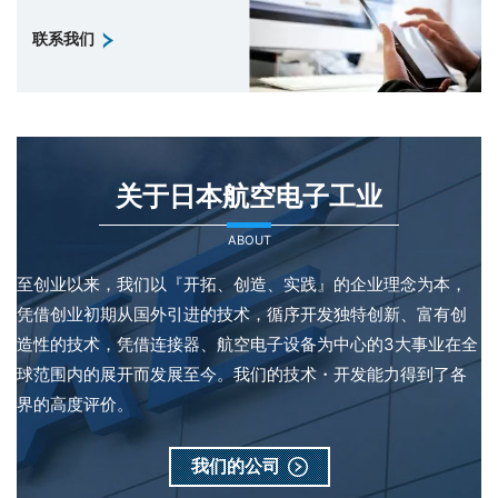
联系我们
关于日本航空电子工业
ABOUT
至创业以来，我们以『开拓、创造、实践』的企业理念为本，
凭借创业初期从国外引进的技术，循序开发独特创新、富有创
造性的技术，凭借连接器、航空电子设备为中心的3大事业在全
球范围内的展开而发展至今。我们的技术・开发能力得到了各
界的高度评价。
我们的公司