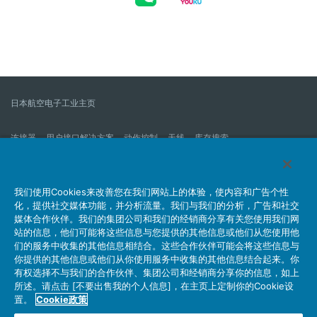
日本航空电子工业主页
连接器
用户接口解决方案
动作控制
天线
库存搜索
什么是连接器？
我们的公司
企业社会责任
IR消息
公司新到信息列表
产品信息新的列表
我们使用Cookies来改善您在我们网站上的体验，使内容和广告个性
化，提供社交媒体功能，并分析流量。我们与我们的分析，广告和社交
网站地图
联系我们
媒体合作伙伴。我们的集团公司和我们的经销商分享有关您使用我们网
站的信息，他们可能将这些信息与您提供的其他信息或他们从您使用他
们的服务中收集的其他信息相结合。这些合作伙伴可能会将这些信息与
你提供的其他信息或他们从你使用服务中收集的其他信息结合起来。你
个人信息保护方针
JAE Cookie政策
关于利用本网站
有权选择不与我们的合作伙伴、集团公司和经销商分享你的信息，如上
社交媒体官方账号运营方针
所述。请点击 [不要出售我的个人信息]，在主页上定制你的Cookie设
置。
Cookie政策