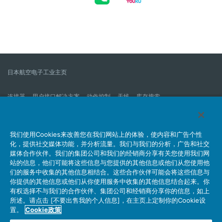
日本航空电子工业主页
连接器
用户接口解决方案
动作控制
天线
库存搜索
什么是连接器？
我们的公司
企业社会责任
IR消息
公司新到信息列表
产品信息新的列表
我们使用Cookies来改善您在我们网站上的体验，使内容和广告个性
化，提供社交媒体功能，并分析流量。我们与我们的分析，广告和社交
网站地图
联系我们
媒体合作伙伴。我们的集团公司和我们的经销商分享有关您使用我们网
站的信息，他们可能将这些信息与您提供的其他信息或他们从您使用他
们的服务中收集的其他信息相结合。这些合作伙伴可能会将这些信息与
你提供的其他信息或他们从你使用服务中收集的其他信息结合起来。你
个人信息保护方针
JAE Cookie政策
关于利用本网站
有权选择不与我们的合作伙伴、集团公司和经销商分享你的信息，如上
社交媒体官方账号运营方针
所述。请点击 [不要出售我的个人信息]，在主页上定制你的Cookie设
置。
Cookie政策