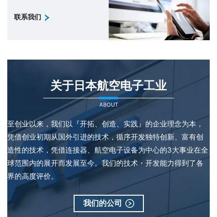
联系我们
关于日本航空电子工业
ABOUT
至创业以来，我们以『开拓、创造、实践』的企业理念为本，
凭借创业初期从国外引进的技术，循序开发独特创新、富有创
造性的技术，凭借连接器、航空电子设备为中心的3大事业在全
球范围内的展开而发展至今。我们的技术・开发能力得到了各
界的高度评价。
我们的公司