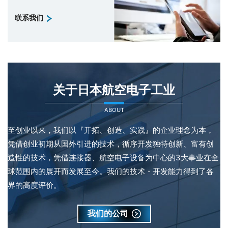
联系我们
关于日本航空电子工业
ABOUT
至创业以来，我们以『开拓、创造、实践』的企业理念为本，
凭借创业初期从国外引进的技术，循序开发独特创新、富有创
造性的技术，凭借连接器、航空电子设备为中心的3大事业在全
球范围内的展开而发展至今。我们的技术・开发能力得到了各
界的高度评价。
我们的公司