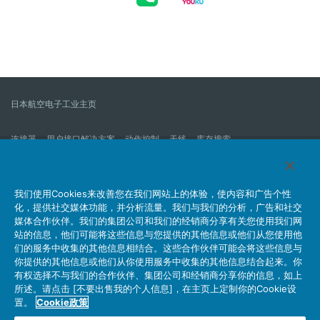
日本航空电子工业主页
连接器
用户接口解决方案
动作控制
天线
库存搜索
什么是连接器？
我们的公司
企业社会责任
IR消息
公司新到信息列表
产品信息新的列表
我们使用Cookies来改善您在我们网站上的体验，使内容和广告个性
化，提供社交媒体功能，并分析流量。我们与我们的分析，广告和社交
网站地图
联系我们
媒体合作伙伴。我们的集团公司和我们的经销商分享有关您使用我们网
站的信息，他们可能将这些信息与您提供的其他信息或他们从您使用他
们的服务中收集的其他信息相结合。这些合作伙伴可能会将这些信息与
你提供的其他信息或他们从你使用服务中收集的其他信息结合起来。你
个人信息保护方针
JAE Cookie政策
关于利用本网站
有权选择不与我们的合作伙伴、集团公司和经销商分享你的信息，如上
社交媒体官方账号运营方针
所述。请点击 [不要出售我的个人信息]，在主页上定制你的Cookie设
置。
Cookie政策