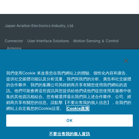
Japan Aviation Electronics Industry, Ltd.
Connector
User Interface Solutions
Motion Sensing ＆ Control
Antenna
公司概要
Sustainability
Investors
Latest Corporate News
Latest Products Information
Site Map
詢問
我們使用Cookie 來改善您在我們網站上的體驗、個性化內容和廣告、
提供社交媒體功能以及分析流量。我們與我們的分析、廣告和社交媒體
的合作夥伴、我們的集團公司與經銷商共享有關您使用我們網站的資
訊。他們可能會將這些資訊與您提供給他們或他們從您使用其服務中收
隱私權政策
JAE Cookie Policy
網站使用條例
集的其他資訊相結合。您有權選擇退出我們與上述合作夥伴、公司、經
Policy for Official Social Media Accounts Utilization
銷商共享有關您的信息。請點擊【不要出售我的個人信息】，在我們的
網站上自定義您的Cookie設置。
Cookie政策
OK
Copyright © Japan Aviation Electronics Industry, Ltd. All rights reserved.
不要出售我的個人資訊