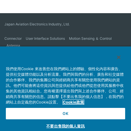
Japan Aviation Electronics Industry, Ltd.
Connector
User Interface Solutions
Motion Sensing ＆ Control
Antenna
公司概要
Sustainability
Investors
Latest Corporate News
Latest Products Information
Site Map
詢問
我們使用Cookie 來改善您在我們網站上的體驗、個性化內容和廣告、
提供社交媒體功能以及分析流量。我們與我們的分析、廣告和社交媒體
的合作夥伴、我們的集團公司與經銷商共享有關您使用我們網站的資
訊。他們可能會將這些資訊與您提供給他們或他們從您使用其服務中收
隱私權政策
JAE Cookie Policy
網站使用條例
集的其他資訊相結合。您有權選擇退出我們與上述合作夥伴、公司、經
Policy for Official Social Media Accounts Utilization
銷商共享有關您的信息。請點擊【不要出售我的個人信息】，在我們的
網站上自定義您的Cookie設置。
Cookie政策
OK
Copyright © Japan Aviation Electronics Industry, Ltd. All rights reserved.
不要出售我的個人資訊