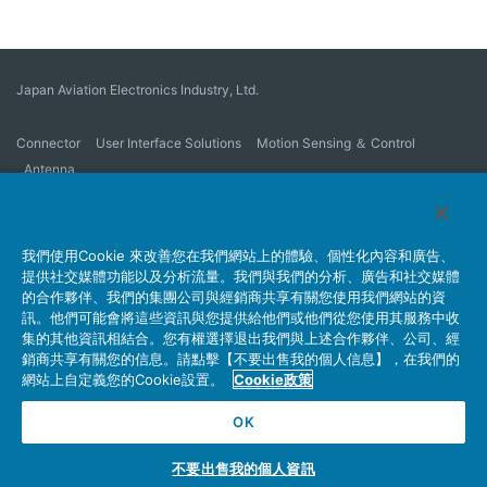
Japan Aviation Electronics Industry, Ltd.
Connector
User Interface Solutions
Motion Sensing ＆ Control
Antenna
公司概要
Sustainability
Investors
Latest Corporate News
Latest Products Information
Site Map
詢問
我們使用Cookie 來改善您在我們網站上的體驗、個性化內容和廣告、
提供社交媒體功能以及分析流量。我們與我們的分析、廣告和社交媒體
的合作夥伴、我們的集團公司與經銷商共享有關您使用我們網站的資
訊。他們可能會將這些資訊與您提供給他們或他們從您使用其服務中收
隱私權政策
JAE Cookie Policy
網站使用條例
集的其他資訊相結合。您有權選擇退出我們與上述合作夥伴、公司、經
Policy for Official Social Media Accounts Utilization
銷商共享有關您的信息。請點擊【不要出售我的個人信息】，在我們的
網站上自定義您的Cookie設置。
Cookie政策
OK
Copyright © Japan Aviation Electronics Industry, Ltd. All rights reserved.
不要出售我的個人資訊