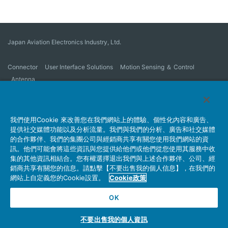
Japan Aviation Electronics Industry, Ltd.
Connector
User Interface Solutions
Motion Sensing ＆ Control
Antenna
公司概要
Sustainability
Investors
Latest Corporate News
Latest Products Information
Site Map
詢問
我們使用Cookie 來改善您在我們網站上的體驗、個性化內容和廣告、
提供社交媒體功能以及分析流量。我們與我們的分析、廣告和社交媒體
的合作夥伴、我們的集團公司與經銷商共享有關您使用我們網站的資
訊。他們可能會將這些資訊與您提供給他們或他們從您使用其服務中收
隱私權政策
JAE Cookie Policy
網站使用條例
集的其他資訊相結合。您有權選擇退出我們與上述合作夥伴、公司、經
Policy for Official Social Media Accounts Utilization
銷商共享有關您的信息。請點擊【不要出售我的個人信息】，在我們的
網站上自定義您的Cookie設置。
Cookie政策
OK
Copyright © Japan Aviation Electronics Industry, Ltd. All rights reserved.
不要出售我的個人資訊