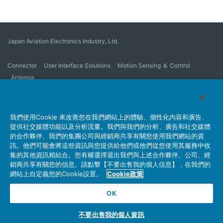
Japan Aviation Electronics Industry, Ltd.
Connector
User Interface Solutions
Motion Sensing ＆ Control
Antenna
公司概要
Sustainability
Investors
Latest Corporate News
Latest Products Information
Site Map
詢問
我們使用Cookie 來改善您在我們網站上的體驗、個性化內容和廣告、
提供社交媒體功能以及分析流量。我們與我們的分析、廣告和社交媒體
的合作夥伴、我們的集團公司與經銷商共享有關您使用我們網站的資
訊。他們可能會將這些資訊與您提供給他們或他們從您使用其服務中收
隱私權政策
JAE Cookie Policy
網站使用條例
集的其他資訊相結合。您有權選擇退出我們與上述合作夥伴、公司、經
Policy for Official Social Media Accounts Utilization
銷商共享有關您的信息。請點擊【不要出售我的個人信息】，在我們的
網站上自定義您的Cookie設置。
Cookie政策
OK
Copyright © Japan Aviation Electronics Industry, Ltd. All rights reserved.
不要出售我的個人資訊