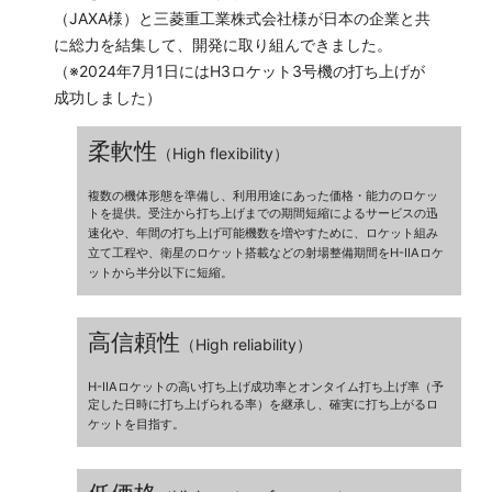
（JAXA様）と三菱重工業株式会社様が日本の企業と共
に総力を結集して、開発に取り組んできました。
（※2024年7月1日にはH3ロケット3号機の打ち上げが
成功しました）
柔軟性
（High flexibility）
複数の機体形態を準備し、利用用途にあった価格・能力のロケッ
トを提供。受注から打ち上げまでの期間短縮によるサービスの迅
速化や、年間の打ち上げ可能機数を増やすために、ロケット組み
立て工程や、衛星のロケット搭載などの射場整備期間をH-IIAロケ
ットから半分以下に短縮。
高信頼性
（High reliability）
H-IIAロケットの高い打ち上げ成功率とオンタイム打ち上げ率（予
定した日時に打ち上げられる率）を継承し、確実に打ち上がるロ
ケットを目指す。