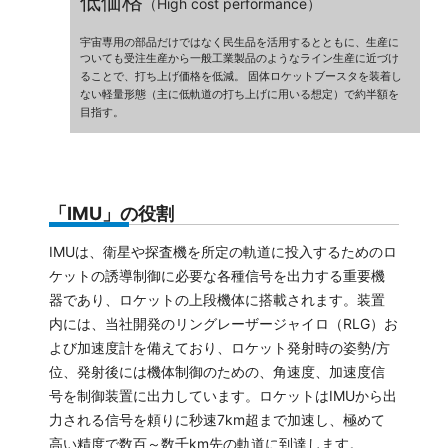
低価格
（High cost performance）
宇宙専用の部品だけではなく民生品を活用するとともに、生産に
ついても受注生産から一般工業製品のようなライン生産に近づけ
ることで、打ち上げ価格を低減。 固体ロケットブースタを装着し
ない軽量形態（主に低軌道の打ち上げに用いる想定）で約半額を
目指す。
「IMU」の役割
IMUは、衛星や探査機を所定の軌道に投入するためのロ
ケットの誘導制御に必要な各種信号を出力する重要機
器であり、ロケットの上段機体に搭載されます。装置
内には、当社開発のリングレーザージャイロ（RLG）お
よび加速度計を備えており、ロケット発射時の姿勢/方
位、発射後には機体制御のための、角速度、加速度信
号を制御装置に出力しています。ロケットはIMUから出
力される信号を頼りに秒速7km超まで加速し、極めて
高い精度で数百～数千km先の軌道に到達します。