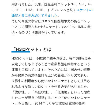
用されました。以来、国産基幹ロケットN-I、N-II、H-
I、H-II、H-IIA、H-IIB、イプシロンへと続く
ロケットの
発展と共に歩み続けてきました
。
そして今後の宇宙ビジネスで国際競争力のあるロケッ
トとして開発されたH3ロケットにおいても、IMUの技
術・ものづくり開発を行っています。
「H3ロケット」とは
H3ロケットは、今後20年間を見据え、毎年6機程度を
安定して打ち上げることで産業基盤を維持するという
運用を目指しています。そのためには、国内外の市場
から民間の商業衛星打ち上げの受注が不可欠であり、
世界中の利用者から使いやすいロケットとして注目さ
れるような新しいロケットを作る必要がありました。
「柔軟性」、「高信頼性」、「低価格」といった徹底
したユーザ視点で開発することで「使いやすいロケッ
ト」を目指し、2014年より宇宙航空研究開発機構