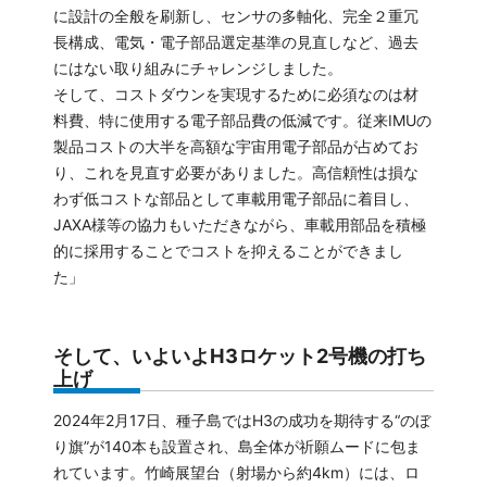
に設計の全般を刷新し、センサの多軸化、完全２重冗
長構成、電気・電子部品選定基準の見直しなど、過去
にはない取り組みにチャレンジしました。
そして、コストダウンを実現するために必須なのは材
料費、特に使用する電子部品費の低減です。従来IMUの
製品コストの大半を高額な宇宙用電子部品が占めてお
り、これを見直す必要がありました。高信頼性は損な
わず低コストな部品として車載用電子部品に着目し、
JAXA様等の協力もいただきながら、車載用部品を積極
的に採用することでコストを抑えることができまし
た」
そして、いよいよH3ロケット2号機の打ち
上げ
2024年2月17日、種子島ではH3の成功を期待する“のぼ
り旗”が140本も設置され、島全体が祈願ムードに包ま
れています。竹崎展望台（射場から約4km）には、ロ