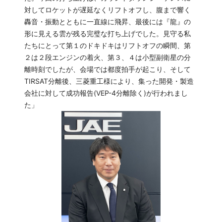
対してロケットが遅延なくリフトオフし、腹まで響く
轟音・振動とともに一直線に飛昇、最後には『龍』の
形に見える雲が残る完璧な打ち上げでした。見守る私
たちにとって第１のドキドキはリフトオフの瞬間、第
２は２段エンジンの着火、第３、４は小型副衛星の分
離時刻でしたが、会場では都度拍手が起こり、そして
TIRSAT分離後、三菱重工様により、集った開発・製造
会社に対して成功報告(VEP-4分離除く)が行われまし
た」