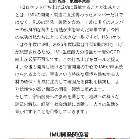
山田 雅喜 航機事業部
「H3ロケット打ち上げ成功に貢献することが出来たこ
とは、IMUの開発・製造に直接携わったメンバーだけで
はなく、RLGの開発・製造を含め、非常に多くのメンバ
ーの献身的な努力と情熱が実を結んだ結果です。今回
の成功は私たちにとって大きな一歩ですが、H3ロケッ
トは今年度に3機、2025年度以降は年間6機の打ち上げ
が想定されるため、IMU生産能力の増強と一層のQCD
向上が必要不可欠です。この打ち上げをゴールと捉え
ず、今後も発展し続ける宇宙開発の中心でJAEが輝き続
けられるように、宇宙という特殊な環境を熟知する人
材の確保・育成に注力して確固たる体制を構築し、よ
り信頼性の高い機器の開発・製造に努めます。
そして、宇宙開発への参画を通じて、地球上の様々な
課題の解決、経済・社会活動に貢献し、人々の生活を
豊かにすることを目指していきます」
IMU開発関係者