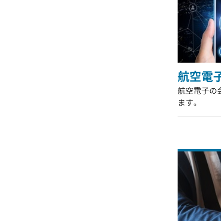
航空電
航空電子の
ます。