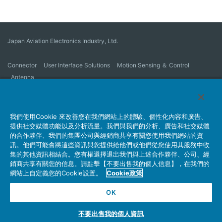
Japan Aviation Electronics Industry, Ltd.
Connector
User Interface Solutions
Motion Sensing ＆ Control
Antenna
公司概要
Sustainability
Investors
Latest Corporate News
Latest Products Information
Site Map
詢問
我們使用Cookie 來改善您在我們網站上的體驗、個性化內容和廣告、
提供社交媒體功能以及分析流量。我們與我們的分析、廣告和社交媒體
的合作夥伴、我們的集團公司與經銷商共享有關您使用我們網站的資
訊。他們可能會將這些資訊與您提供給他們或他們從您使用其服務中收
隱私權政策
JAE Cookie Policy
網站使用條例
集的其他資訊相結合。您有權選擇退出我們與上述合作夥伴、公司、經
Policy for Official Social Media Accounts Utilization
銷商共享有關您的信息。請點擊【不要出售我的個人信息】，在我們的
網站上自定義您的Cookie設置。
Cookie政策
OK
Copyright © Japan Aviation Electronics Industry, Ltd. All rights reserved.
不要出售我的個人資訊