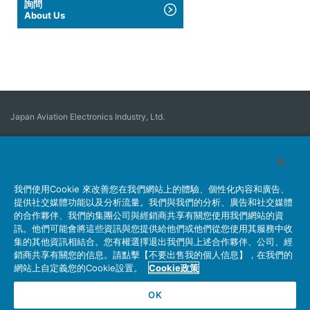
詢問
About Us
Japan Aviation Electronics Industry, Ltd.
Connector
User Interface Solutions
Motion Sensing ＆ Control
Antenna
我們使用Cookie 來改善您在我們網站上的體驗、個性化內容和廣告、
公司概要
Sustainability
Investors
Latest Corporate News
提供社交媒體功能以及分析流量。我們與我們的分析、廣告和社交媒體
Latest Products Information
Site Map
詢問
的合作夥伴、我們的集團公司與經銷商共享有關您使用我們網站的資
訊。他們可能會將這些資訊與您提供給他們或他們從您使用其服務中收
集的其他資訊相結合。您有權選擇退出我們與上述合作夥伴、公司、經
銷商共享有關您的信息。請點擊【不要出售我的個人信息】，在我們的
網站上自定義您的Cookie設置。
Cookie政策
OK