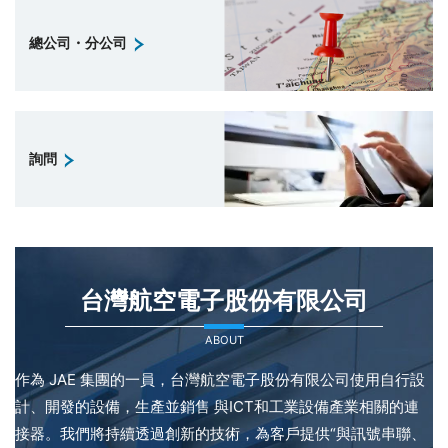
總公司・分公司
詢問
台灣航空電子股份有限公司
ABOUT
作為 JAE 集團的一員，台灣航空電子股份有限公司使用自行設
計、開發的設備，生產並銷售 與ICT和工業設備產業相關的連
接器。我們將持續透過創新的技術，為客戶提供“與訊號串聯、