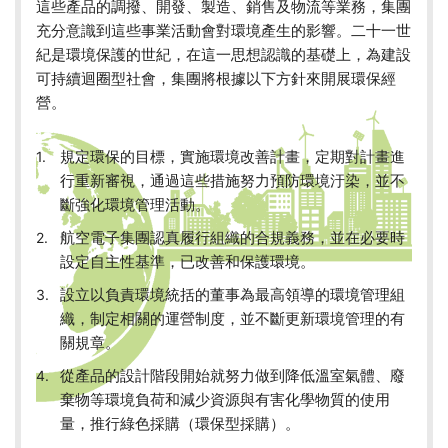
這些產品的調撥、開發、製造、銷售及物流等業務，集團
充分意識到這些事業活動會對環境產生的影響。二十一世
紀是環境保護的世紀，在這一思想認識的基礎上，為建設
可持續迴圈型社會，集團將根據以下方針來開展環保經
營。
規定環保的目標，實施環境改善計畫，定期對計畫進
行重新審視，通過這些措施努力預防環境汙染，並不
斷強化環境管理活動。
航空電子集團認真履行組織的合規義務，並在必要時
設定自主性基準，已改善和保護環境。
設立以負責環境統括的董事為最高領導的環境管理組
織，制定相關的運營制度，並不斷更新環境管理的有
關規章。
從產品的設計階段開始就努力做到降低溫室氣體、廢
棄物等環境負荷和減少資源與有害化學物質的使用
量，推行綠色採購（環保型採購）。