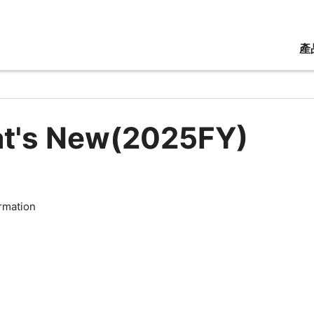
產
t's New(2025FY)
rmation