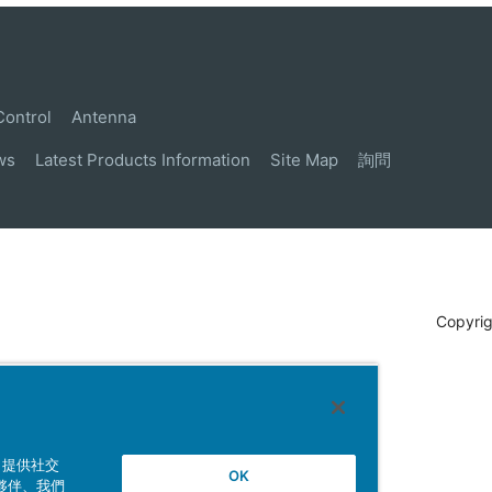
Control
Antenna
ws
Latest Products Information
Site Map
詢問
Copyrig
、提供社交
OK
夥伴、我們