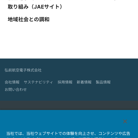
取り組み（JAEサイト）
地域社会との調和
弘前航空電子株式会社
会社情報
サステナビリティ
採用情報
新着情報
製品情報
お問い合わせ
日本航空電子工業HOME
コネクタ
ユーザー・インターフェース・ソリューション
当社では、当社ウェブサイトでの体験を向上させ、コンテンツや広告
モーションセンス＆コントロール
アンテナ