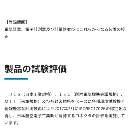
【登録範囲】
電気計器、電子計測器及び計量器並びにこれらからなる装置の校
正
製品の試験評価
ＪＩＳ（日本工業規格）、ＩＥＣ（国際電気標準会議規格）、
ＭＩＬ（米軍規格）及び各顧客規格をベースに各種環境試験機と
経験豊富な計測技術により2017年7月にISO/IEC17025の認定を取
得し、日本航空電子工業㈱が開発するコネクタの評価を実施して
います。