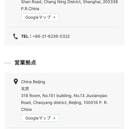
Shan Road, Chang Ning District, Shanghai, 200336
P.R.China
Googleマップ
TEL：
+86-21-6236-0322
営業拠点
China Beijing
北京
318 Room, No.151 building, No.13 Jiuxianqiao
Road, Chaoyang district, Beijing, 100016 P. R.
China
Googleマップ