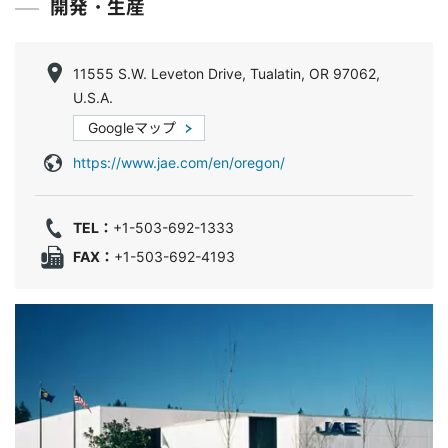
開発・生産
11555 S.W. Leveton Drive, Tualatin, OR 97062,
U.S.A.
Googleマップ
https://www.jae.com/en/oregon/
TEL：
+1-503-692-1333
FAX：
+1-503-692-4193