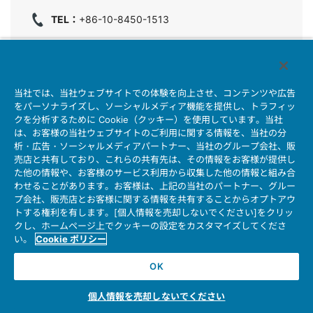
TEL：
+86-10-8450-1513
当社では、当社ウェブサイトでの体験を向上させ、コンテンツや広告
をパーソナライズし、ソーシャルメディア機能を提供し、トラフィッ
クを分析するために Cookie（クッキー）を使用しています。当社
は、お客様の当社ウェブサイトのご利用に関する情報を、当社の分
析・広告・ソーシャルメディアパートナー、当社のグループ会社、販
売店と共有しており、これらの共有先は、その情報をお客様が提供し
た他の情報や、お客様のサービス利用から収集した他の情報と組み合
わせることがあります。お客様は、上記の当社のパートナー、グルー
プ会社、販売店とお客様に関する情報を共有することからオプトアウ
トする権利を有します。[個人情報を売却しないでください]をクリッ
クし、ホームページ上でクッキーの設定をカスタマイズしてくださ
い。
Cookie ポリシー
OK
JAE Wuxi Co., Ltd.
個人情報を売却しないでください
航空電子(無錫)有限公司