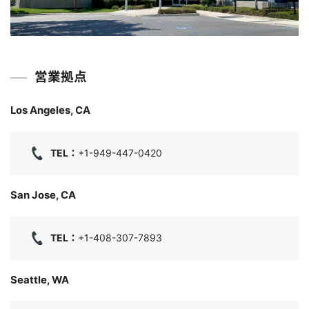
営業拠点
Los Angeles, CA
TEL：
+1-949-447-0420
San Jose, CA
TEL：
+1-408-307-7893
Seattle, WA