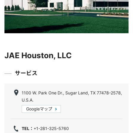
JAE Houston, LLC
サービス
1100 W. Park One Dr., Sugar Land, TX 77478-2578,
U.S.A.
Googleマップ
TEL：
+1-281-325-5760