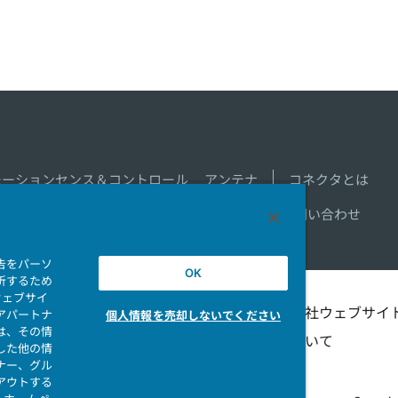
モーションセンス＆コントロール
アンテナ
コネクタとは
新着一覧
製品情報新着一覧
サイトマップ
お問い合わせ
告をパーソ
OK
析するため
ウェブサイ
シビリテ
マイナンバー情報保護ポ
当社ウェブサイ
アパートナ
個人情報を売却しないでください
は、その情
リシー
ついて
した他の情
ナー、グル
アウトする