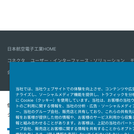
日本航空電子工業HOME
コネクタ
ユーザー・インターフェース・ソリューション
会社情報
サステナビリティ
IR情報
採用情報
会社情報
当社では、当社ウェブサイトでの体験を向上させ、コンテンツや広
ナライズし、ソーシャルメディア機能を提供し、トラフィックを分
に Cookie（クッキー）を使用しています。当社は、お客様の当社
個人情報保護ポリ
JAE Cookie
ウェブアクセ
トのご利用に関する情報を、当社の分析・広告・ソーシャルメディ
ー、当社のグループ会社、販売店と共有しており、これらの共有先
シー
Policy
ィ方針
報をお客様が提供した他の情報や、お客様のサービス利用から収集
報と組み合わせることがあります。お客様は、上記の当社のパート
ープ会社、販売店とお客様に関する情報を共有することからオプト