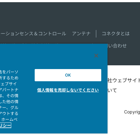
モーションセンス＆コントロール
アンテナ
コネクタとは
新着一覧
製品情報新着一覧
サイトマップ
お問い合わせ
告をパーソ
OK
析するため
シビリテ
マイナンバー情報保護ポ
当社ウェブサイ
ウェブサイ
アパートナ
リシー
ついて
個人情報を売却しないでください
は、その情
した他の情
ナー、グル
Copyrig
アウトする
、ホームペ
ポリシー