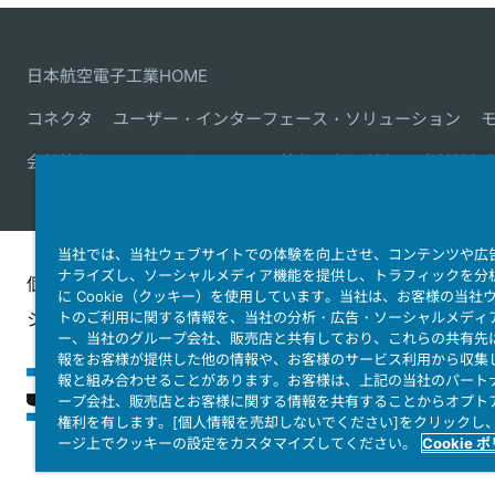
日本航空電子工業HOME
コネクタ
ユーザー・インターフェース・ソリューション
会社情報
サステナビリティ
IR情報
採用情報
会社情報
当社では、当社ウェブサイトでの体験を向上させ、コンテンツや広
ナライズし、ソーシャルメディア機能を提供し、トラフィックを分
個人情報保護ポリ
JAE Cookie
ウェブアクセ
に Cookie（クッキー）を使用しています。当社は、お客様の当社
シー
トのご利用に関する情報を、当社の分析・広告・ソーシャルメディ
Policy
ィ方針
ー、当社のグループ会社、販売店と共有しており、これらの共有先
報をお客様が提供した他の情報や、お客様のサービス利用から収集
報と組み合わせることがあります。お客様は、上記の当社のパート
ープ会社、販売店とお客様に関する情報を共有することからオプト
権利を有します。[個人情報を売却しないでください]をクリックし
ージ上でクッキーの設定をカスタマイズしてください。
Cookie 