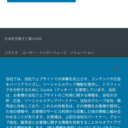
日本航空電子工業HOME
コネクタ
ユーザー・インターフェース・ソリューション
モーションセンス＆コントロール
アンテナ
コネクタとは
当社では、当社ウェブサイトでの体験を向上させ、コンテンツや広告
会社情報
サステナビリティ
IR情報
採用情報
会社情報新着一覧
をパーソナライズし、ソーシャルメディア機能を提供し、トラフィッ
製品情報新着一覧
サイトマップ
お問い合わせ
クを分析するために Cookie（クッキー）を使用しています。当社
は、お客様の当社ウェブサイトのご利用に関する情報を、当社の分
析・広告・ソーシャルメディアパートナー、当社のグループ会社、販
売店と共有しており、これらの共有先は、その情報をお客様が提供し
個人情報保護ポリシー
JAE Cookie Policy
た他の情報や、お客様のサービス利用から収集した他の情報と組み合
ウェブアクセシビリティ方針
マイナンバー情報保護ポリシー
わせることがあります。お客様は、上記の当社のパートナー、グルー
プ会社、販売店とお客様に関する情報を共有することからオプトアウ
当社ウェブサイトのご利用について
トする権利を有します。[個人情報を売却しないでください]をクリッ