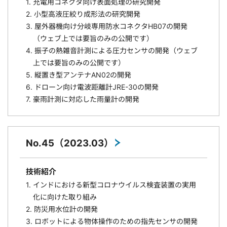
1. 充電用コネクタ向け表面処理の研究開発
2. 小型高液圧絞り成形法の研究開発
3. 屋外器機向け分岐専用防水コネクタHB07の開発
（ウェブ上では要旨のみの公開です）
4. 振子の熱雑音計測による圧力センサの開発（ウェブ
上では要旨のみの公開です）
5. 縦置き型アンテナAN02の開発
6. ドローン向け電波距離計JRE-30の開発
7. 豪雨計測に対応した雨量計の開発
No.45（2023.03）
技術紹介
1. インドにおける新型コロナウイルス検査装置の実用
化に向けた取り組み
2. 防災用水位計の開発
3. ロボットによる物体操作のための指先センサの開発