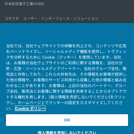
日本航空電子工業HOME
コネクタ
ユーザー・インターフェース・ソリューション
モーションセンス＆コントロール
アンテナ
コネクタとは
当社では、当社ウェブサイトでの体験を向上させ、コンテンツや広告
会社情報
サステナビリティ
IR情報
採用情報
会社情報新着一覧
をパーソナライズし、ソーシャルメディア機能を提供し、トラフィッ
製品情報新着一覧
サイトマップ
お問い合わせ
クを分析するために Cookie（クッキー）を使用しています。当社
は、お客様の当社ウェブサイトのご利用に関する情報を、当社の分
析・広告・ソーシャルメディアパートナー、当社のグループ会社、販
売店と共有しており、これらの共有先は、その情報をお客様が提供し
個人情報保護ポリシー
JAE Cookie Policy
た他の情報や、お客様のサービス利用から収集した他の情報と組み合
ウェブアクセシビリティ方針
マイナンバー情報保護ポリシー
わせることがあります。お客様は、上記の当社のパートナー、グルー
プ会社、販売店とお客様に関する情報を共有することからオプトアウ
当社ウェブサイトのご利用について
トする権利を有します。[個人情報を売却しないでください]をクリッ
ソーシャルメディア公式アカウント運用ポリシー
クし、ホームページ上でクッキーの設定をカスタマイズしてくださ
い。
Cookie ポリシー
OK
Copyright © Japan Aviation Electronics Industry, Ltd. All rights reserved.
個人情報を売却しないでください