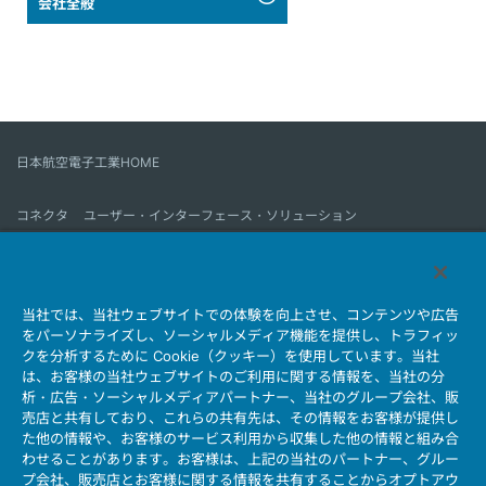
会社全般
日本航空電子工業HOME
コネクタ
ユーザー・インターフェース・ソリューション
モーションセンス＆コントロール
アンテナ
コネクタとは
当社では、当社ウェブサイトでの体験を向上させ、コンテンツや広告
会社情報
サステナビリティ
IR情報
採用情報
会社情報新着一覧
をパーソナライズし、ソーシャルメディア機能を提供し、トラフィッ
製品情報新着一覧
サイトマップ
お問い合わせ
クを分析するために Cookie（クッキー）を使用しています。当社
は、お客様の当社ウェブサイトのご利用に関する情報を、当社の分
析・広告・ソーシャルメディアパートナー、当社のグループ会社、販
売店と共有しており、これらの共有先は、その情報をお客様が提供し
個人情報保護ポリシー
JAE Cookie Policy
た他の情報や、お客様のサービス利用から収集した他の情報と組み合
ウェブアクセシビリティ方針
マイナンバー情報保護ポリシー
わせることがあります。お客様は、上記の当社のパートナー、グルー
プ会社、販売店とお客様に関する情報を共有することからオプトアウ
当社ウェブサイトのご利用について