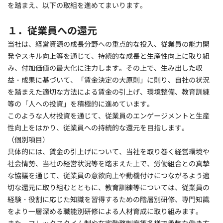
を踏まえ、以下の取組を進めてまいります。
１．従業員への還元
当社は、経営資源の成長分野への重点的な投入、従業員の能力開
発やスキル向上等を通じて、持続的な成長と生産性向上に取り組
み、付加価値の最大化に注力します。その上で、生み出した収
益・成果に基づいて、「賃金決定の大原則」に則り、自社の状況
を踏まえた適切な方法による賃金の引上げ、環境整備、教育訓練
等の「人への投資」を積極的に進めています。
このような人材投資を通じて、従業員のエンゲージメントと生産
性向上をはかり、従業員への持続的な還元を目指します。
（個別項目）
具体的には、賃金の引上げについて、当社を取り巻く経営環境や
社会情勢、当社の経営状況等を踏まえた上で、労働組合との真摯
な協議を通じて、従業員の意欲向上や動機付けにつながるよう適
切な還元に取り組むとともに、教育訓練等については、従業員の
経験・役割に応じた知識を習得するための階層別研修、専門知識
をより一層深める職能別研修による人材育成に取り組みます。