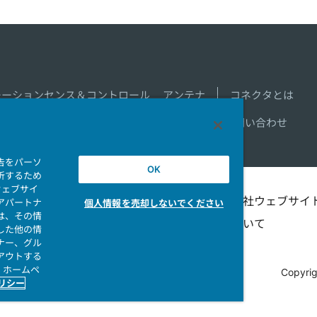
モーションセンス＆コントロール
アンテナ
コネクタとは
新着一覧
製品情報新着一覧
サイトマップ
お問い合わせ
告をパーソ
OK
析するため
ウェブサイ
シビリテ
マイナンバー情報保護ポ
当社ウェブサイ
アパートナ
個人情報を売却しないでください
は、その情
リシー
ついて
した他の情
ナー、グル
アウトする
、ホームペ
Copyrig
ポリシー