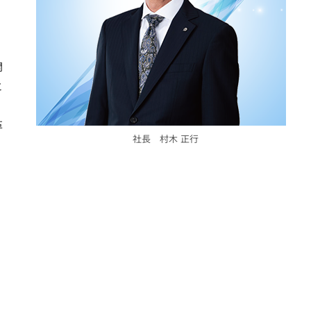
開
と
革
社長 村木 正行