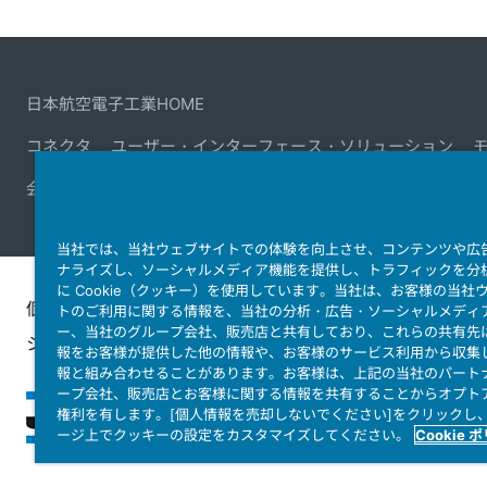
日本航空電子工業HOME
コネクタ
ユーザー・インターフェース・ソリューション
会社情報
サステナビリティ
IR情報
採用情報
会社情報
当社では、当社ウェブサイトでの体験を向上させ、コンテンツや広
ナライズし、ソーシャルメディア機能を提供し、トラフィックを分
に Cookie（クッキー）を使用しています。当社は、お客様の当社
個人情報保護ポリ
JAE Cookie
ウェブアクセ
トのご利用に関する情報を、当社の分析・広告・ソーシャルメディ
ー、当社のグループ会社、販売店と共有しており、これらの共有先
シー
Policy
ィ方針
報をお客様が提供した他の情報や、お客様のサービス利用から収集
報と組み合わせることがあります。お客様は、上記の当社のパート
ープ会社、販売店とお客様に関する情報を共有することからオプト
権利を有します。[個人情報を売却しないでください]をクリックし
ージ上でクッキーの設定をカスタマイズしてください。
Cookie 