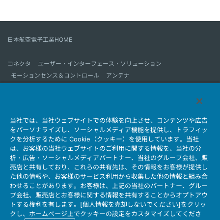
日本航空電子工業HOME
コネクタ
ユーザー・インターフェース・ソリューション
モーションセンス＆コントロール
アンテナ
コネクタとは
会社情報
サステナビリティ
IR情報
採用情報
会社情報新着一覧
当社では、当社ウェブサイトでの体験を向上させ、コンテンツや広告
製品情報新着一覧
サイトマップ
お問い合わせ
をパーソナライズし、ソーシャルメディア機能を提供し、トラフィッ
クを分析するために Cookie（クッキー）を使用しています。当社
は、お客様の当社ウェブサイトのご利用に関する情報を、当社の分
析・広告・ソーシャルメディアパートナー、当社のグループ会社、販
個人情報保護ポリシー
JAE Cookie Policy
売店と共有しており、これらの共有先は、その情報をお客様が提供し
ウェブアクセシビリティ方針
マイナンバー情報保護ポリシー
た他の情報や、お客様のサービス利用から収集した他の情報と組み合
当社ウェブサイトのご利用について
わせることがあります。お客様は、上記の当社のパートナー、グルー
プ会社、販売店とお客様に関する情報を共有することからオプトアウ
ソーシャルメディア公式アカウント運用ポリシー
トする権利を有します。[個人情報を売却しないでください]をクリッ
クし、ホームページ上でクッキーの設定をカスタマイズしてくださ