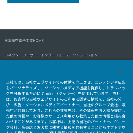
日本航空電子工業HOME
コネクタ
ユーザー・インターフェース・ソリューション
モーションセンス＆コントロール
アンテナ
コネクタとは
当社では、当社ウェブサイトでの体験を向上させ、コンテンツや広告
会社情報
サステナビリティ
IR情報
採用情報
会社情報新着一覧
をパーソナライズし、ソーシャルメディア機能を提供し、トラフィッ
製品情報新着一覧
サイトマップ
お問い合わせ
クを分析するために Cookie（クッキー）を使用しています。当社
は、お客様の当社ウェブサイトのご利用に関する情報を、当社の分
析・広告・ソーシャルメディアパートナー、当社のグループ会社、販
売店と共有しており、これらの共有先は、その情報をお客様が提供し
個人情報保護ポリシー
JAE Cookie Policy
た他の情報や、お客様のサービス利用から収集した他の情報と組み合
ウェブアクセシビリティ方針
マイナンバー情報保護ポリシー
わせることがあります。お客様は、上記の当社のパートナー、グルー
プ会社、販売店とお客様に関する情報を共有することからオプトアウ
当社ウェブサイトのご利用について