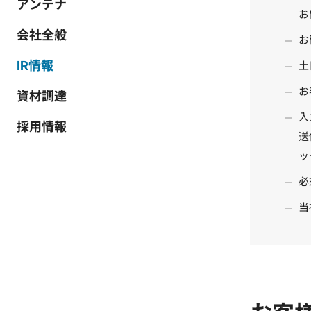
アンテナ
お
会社全般
お
IR情報
土
お
資材調達
入
採用情報
送
ッ
必
当