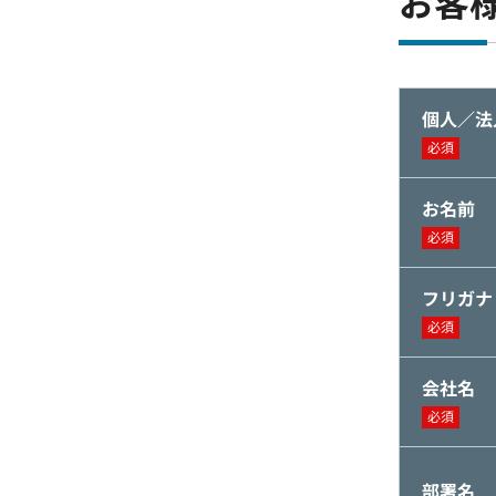
お客
個人／法
必須
お名前
必須
フリガナ
必須
会社名
必須
部署名