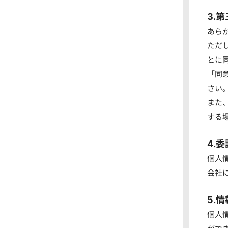
3.
あら
ただ
とに
「同
さい
また
する
4.
個人
会社
5.
個人