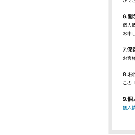
がで
6.
個人
お申
7.
お客
8.
この
9.
個人