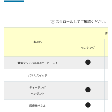
スクロールしてご確認ください。
使い
製品名
センシング
感
●
静電タッチパネル&オーバーレイ
パネルスイッチ
●
ティーチング
ペンダント
●
医療機パネル