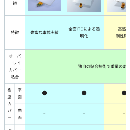
観
全面ITOによる透
高感度
特徴
豊富な車載実績
明化
剛性確
オーバ
ーレイ
独自の貼合技術で重量のあ
カバー
貼合
樹
平
●
●
●
脂
面
カ
曲
バ
-
-
-
面
ー