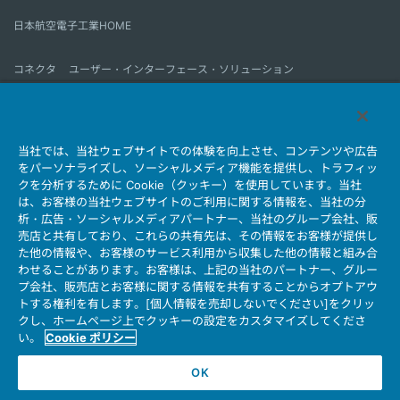
日本航空電子工業HOME
コネクタ
ユーザー・インターフェース・ソリューション
モーションセンス＆コントロール
アンテナ
コネクタとは
当社では、当社ウェブサイトでの体験を向上させ、コンテンツや広告
会社情報
サステナビリティ
IR情報
採用情報
会社情報新着一覧
をパーソナライズし、ソーシャルメディア機能を提供し、トラフィッ
製品情報新着一覧
サイトマップ
お問い合わせ
クを分析するために Cookie（クッキー）を使用しています。当社
は、お客様の当社ウェブサイトのご利用に関する情報を、当社の分
析・広告・ソーシャルメディアパートナー、当社のグループ会社、販
売店と共有しており、これらの共有先は、その情報をお客様が提供し
個人情報保護ポリシー
JAE Cookie Policy
た他の情報や、お客様のサービス利用から収集した他の情報と組み合
ウェブアクセシビリティ方針
マイナンバー情報保護ポリシー
わせることがあります。お客様は、上記の当社のパートナー、グルー
プ会社、販売店とお客様に関する情報を共有することからオプトアウ
当社ウェブサイトのご利用について
トする権利を有します。[個人情報を売却しないでください]をクリッ
ソーシャルメディア公式アカウント運用ポリシー
クし、ホームページ上でクッキーの設定をカスタマイズしてくださ
い。
Cookie ポリシー
OK
Copyright © Japan Aviation Electronics Industry, Ltd. All rights reserved.