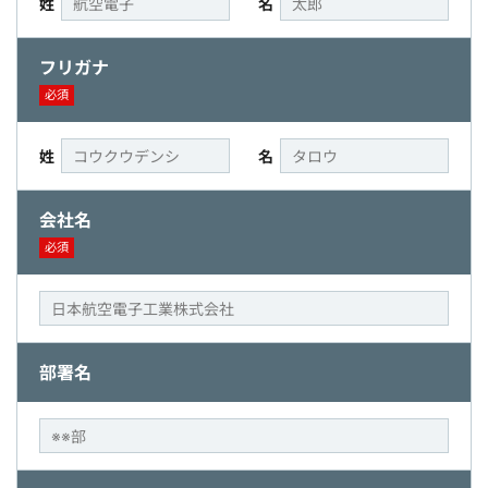
姓
名
フリガナ
必須
姓
名
会社名
必須
部署名