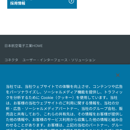
採用情報
日本航空電子工業HOME
コネクタ
ユーザー・インターフェース・ソリューション
モーションセンス＆コントロール
アンテナ
コネクタとは
当社では、当社ウェブサイトでの体験を向上させ、コンテンツや広告
会社情報
サステナビリティ
IR情報
採用情報
会社情報新着一覧
をパーソナライズし、ソーシャルメディア機能を提供し、トラフィッ
製品情報新着一覧
サイトマップ
お問い合わせ
クを分析するために Cookie（クッキー）を使用しています。当社
は、お客様の当社ウェブサイトのご利用に関する情報を、当社の分
析・広告・ソーシャルメディアパートナー、当社のグループ会社、販
売店と共有しており、これらの共有先は、その情報をお客様が提供し
個人情報保護ポリシー
JAE Cookie Policy
た他の情報や、お客様のサービス利用から収集した他の情報と組み合
ウェブアクセシビリティ方針
マイナンバー情報保護ポリシー
わせることがあります。お客様は、上記の当社のパートナー、グルー