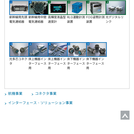
新幹線用先頭
新幹線用中間
高輝度液晶型
RLG運動計測
FOG姿勢計測
光デジタルリ
電気連結器
電気連結器
速度計
装置
装置
ンク
光多芯コネク
床上機器イン
床上機器イン
床下機器イン
床下機器イン
タ
ターフェース
ターフェース
ターフェース
ターフェース
用
用
用
用
航機事業
コネクタ事業
インターフェース・ソリューション事業