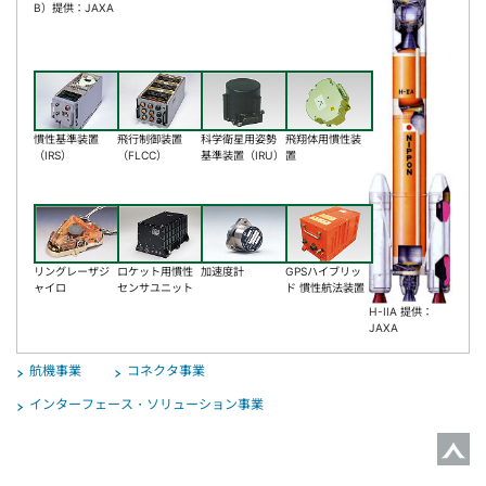
B）提供：JAXA
慣性基準装置
飛行制御装置
科学衛星用姿勢
飛翔体用慣性装
（IRS）
（FLCC）
基準装置（IRU）
置
リングレーザジ
ロケット用慣性
加速度計
GPSハイブリッ
ャイロ
センサユニット
ド 慣性航法装置
H-IIA 提供：
JAXA
航機事業
コネクタ事業
インターフェース・ソリューション事業