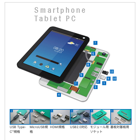
USB Type-
MicroUSB規
HDMI規格
USB2.0対応
モジュール用
基板対基板用
C™規格
格
ソケット