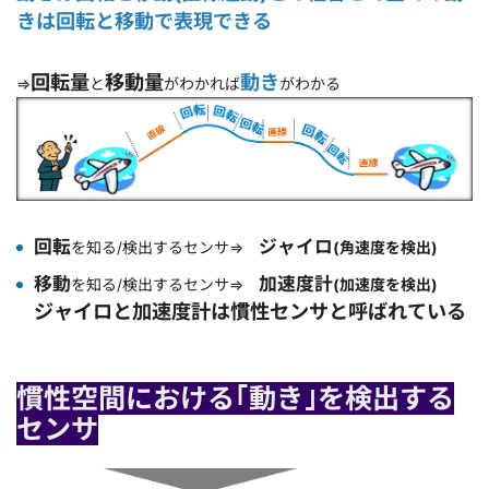
きは回転と移動で表現できる
回転量
移動量
動き
⇒
と
がわかれば
がわかる
回転
ジャイロ
を知る/検出するセンサ⇒
(角速度を検出)
移動
加速度計
を知る/検出するセンサ⇒
(加速度を検出)
ジャイロと加速度計は慣性センサと呼ばれている
慣性空間における｢動き｣を検出する
センサ