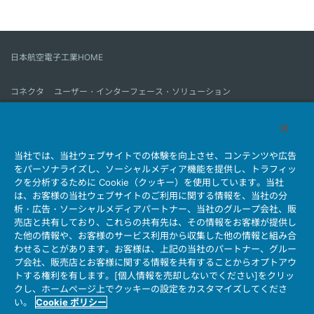
日本航空電子工業HOME
コネクタ
ユーザー・インターフェース・ソリューション
モーションセンス＆コントロール
アンテナ
コネクタとは
当社では、当社ウェブサイトでの体験を向上させ、コンテンツや広告
会社情報
サステナビリティ
IR情報
採用情報
会社情報新着一覧
をパーソナライズし、ソーシャルメディア機能を提供し、トラフィッ
製品情報新着一覧
サイトマップ
お問い合わせ
クを分析するために Cookie（クッキー）を使用しています。当社
は、お客様の当社ウェブサイトのご利用に関する情報を、当社の分
析・広告・ソーシャルメディアパートナー、当社のグループ会社、販
売店と共有しており、これらの共有先は、その情報をお客様が提供し
個人情報保護ポリシー
JAE Cookie Policy
た他の情報や、お客様のサービス利用から収集した他の情報と組み合
ウェブアクセシビリティ方針
マイナンバー情報保護ポリシー
わせることがあります。お客様は、上記の当社のパートナー、グルー
プ会社、販売店とお客様に関する情報を共有することからオプトアウ
当社ウェブサイトのご利用について
トする権利を有します。[個人情報を売却しないでください]をクリッ
ソーシャルメディア公式アカウント運用ポリシー
クし、ホームページ上でクッキーの設定をカスタマイズしてくださ
い。
Cookie ポリシー