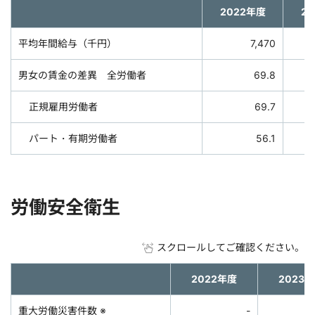
2022年度
2
平均年間給与（千円）
7,470
男女の賃金の差異 全労働者
69.8
正規雇用労働者
69.7
パート・有期労働者
56.1
労働安全衛生
スクロールしてご確認ください。
2022年度
2023
重大労働災害件数 ※
-