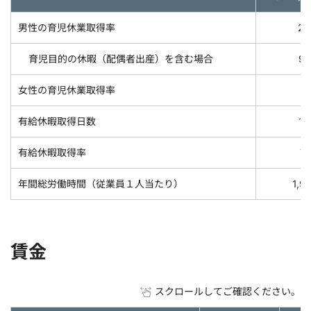
男性の育児休業取得率
22
育児目的の休暇（配偶者出産）を含む場合
93
女性の育児休業取得率
1
有給休暇取得日数
15
有給休暇取得率
74
年間総労働時間（従業員１人当たり）
1,9
賃金
スクロールしてご確認ください。