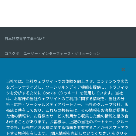
日本航空電子工業HOME
コネクタ
ユーザー・インターフェース・ソリューション
モーションセンス＆コントロール
アンテナ
コネクタとは
当社では、当社ウェブサイトでの体験を向上させ、コンテンツや広告
会社情報
サステナビリティ
IR情報
採用情報
会社情報新着一覧
をパーソナライズし、ソーシャルメディア機能を提供し、トラフィッ
製品情報新着一覧
サイトマップ
お問い合わせ
クを分析するために Cookie（クッキー）を使用しています。当社
は、お客様の当社ウェブサイトのご利用に関する情報を、当社の分
析・広告・ソーシャルメディアパートナー、当社のグループ会社、販
売店と共有しており、これらの共有先は、その情報をお客様が提供し
個人情報保護ポリシー
JAE Cookie Policy
た他の情報や、お客様のサービス利用から収集した他の情報と組み合
ウェブアクセシビリティ方針
マイナンバー情報保護ポリシー
わせることがあります。お客様は、上記の当社のパートナー、グルー
プ会社、販売店とお客様に関する情報を共有することからオプトアウ
当社ウェブサイトのご利用について
トする権利を有します。[個人情報を売却しないでください]をクリッ
ソーシャルメディア公式アカウント運用ポリシー