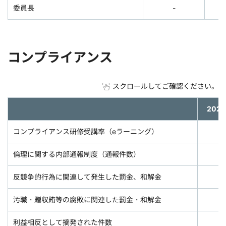
委員長
-
コンプライアンス
スクロールしてご確認ください。
202
コンプライアンス研修受講率（eラーニング）
倫理に関する内部通報制度（通報件数）
反競争的行為に関連して発生した罰金、和解金
汚職・贈収賄等の腐敗に関連した罰金・和解金
利益相反として摘発された件数