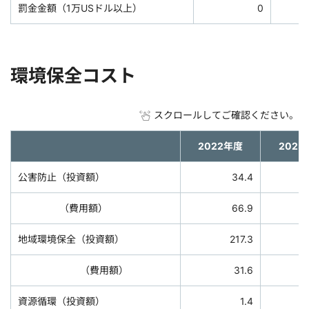
罰金金額（1万USドル以上）
0
環境保全コスト
スクロールしてご確認ください。
2022年度
2023
公害防止（投資額）
34.4
（費用額）
66.9
地域環境保全（投資額）
217.3
（費用額）
31.6
資源循環（投資額）
1.4