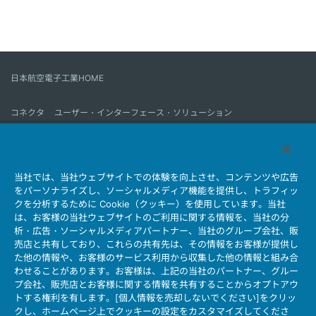
日本航空電子工業HOME
コネクタ
ユーザー・インターフェース・ソリューション
モーションセンス＆コントロール
アンテナ
コネクタとは
当社では、当社ウェブサイトでの体験を向上させ、コンテンツや広告
会社情報
サステナビリティ
IR情報
採用情報
会社情報新着一覧
をパーソナライズし、ソーシャルメディア機能を提供し、トラフィッ
製品情報新着一覧
サイトマップ
お問い合わせ
クを分析するために Cookie（クッキー）を使用しています。当社
は、お客様の当社ウェブサイトのご利用に関する情報を、当社の分
析・広告・ソーシャルメディアパートナー、当社のグループ会社、販
売店と共有しており、これらの共有先は、その情報をお客様が提供し
個人情報保護ポリシー
JAE Cookie Policy
た他の情報や、お客様のサービス利用から収集した他の情報と組み合
ウェブアクセシビリティ方針
マイナンバー情報保護ポリシー
わせることがあります。お客様は、上記の当社のパートナー、グルー
プ会社、販売店とお客様に関する情報を共有することからオプトアウ
当社ウェブサイトのご利用について
トする権利を有します。[個人情報を売却しないでください]をクリッ
ソーシャルメディア公式アカウント運用ポリシー
クし、ホームページ上でクッキーの設定をカスタマイズしてくださ