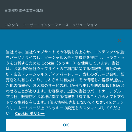
日本航空電子工業HOME
コネクタ
ユーザー・インターフェース・ソリューション
モーションセンス＆コントロール
アンテナ
コネクタとは
当社では、当社ウェブサイトでの体験を向上させ、コンテンツや広告
会社情報
サステナビリティ
IR情報
採用情報
会社情報新着一覧
をパーソナライズし、ソーシャルメディア機能を提供し、トラフィッ
製品情報新着一覧
サイトマップ
お問い合わせ
クを分析するために Cookie（クッキー）を使用しています。当社
は、お客様の当社ウェブサイトのご利用に関する情報を、当社の分
析・広告・ソーシャルメディアパートナー、当社のグループ会社、販
売店と共有しており、これらの共有先は、その情報をお客様が提供し
個人情報保護ポリシー
JAE Cookie Policy
た他の情報や、お客様のサービス利用から収集した他の情報と組み合
ウェブアクセシビリティ方針
マイナンバー情報保護ポリシー
わせることがあります。お客様は、上記の当社のパートナー、グルー
プ会社、販売店とお客様に関する情報を共有することからオプトアウ
当社ウェブサイトのご利用について
トする権利を有します。[個人情報を売却しないでください]をクリッ
ソーシャルメディア公式アカウント運用ポリシー
クし、ホームページ上でクッキーの設定をカスタマイズしてくださ
い。
Cookie ポリシー
OK