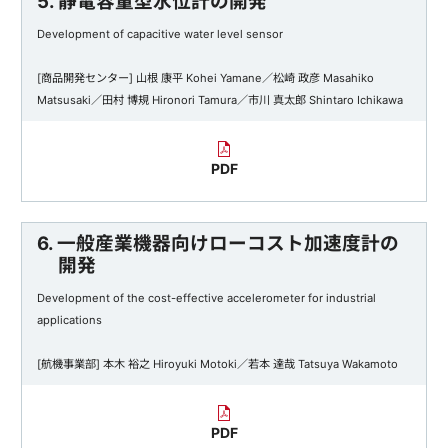
5. 静電容量型水位計の開発
Development of capacitive water level sensor
[商品開発センター] 山根 康平 Kohei Yamane／松崎 政彦 Masahiko
Matsusaki／田村 博規 Hironori Tamura／市川 真太郎 Shintaro Ichikawa
PDF
6. 一般産業機器向けローコスト加速度計の
開発
Development of the cost-effective accelerometer for industrial
applications
[航機事業部] 本木 裕之 Hiroyuki Motoki／若本 達哉 Tatsuya Wakamoto
PDF