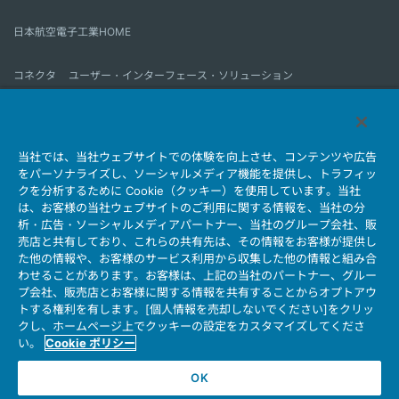
日本航空電子工業HOME
コネクタ
ユーザー・インターフェース・ソリューション
モーションセンス＆コントロール
アンテナ
コネクタとは
当社では、当社ウェブサイトでの体験を向上させ、コンテンツや広告
会社情報
サステナビリティ
IR情報
採用情報
会社情報新着一覧
をパーソナライズし、ソーシャルメディア機能を提供し、トラフィッ
製品情報新着一覧
サイトマップ
お問い合わせ
クを分析するために Cookie（クッキー）を使用しています。当社
は、お客様の当社ウェブサイトのご利用に関する情報を、当社の分
析・広告・ソーシャルメディアパートナー、当社のグループ会社、販
売店と共有しており、これらの共有先は、その情報をお客様が提供し
個人情報保護ポリシー
JAE Cookie Policy
た他の情報や、お客様のサービス利用から収集した他の情報と組み合
ウェブアクセシビリティ方針
マイナンバー情報保護ポリシー
わせることがあります。お客様は、上記の当社のパートナー、グルー
プ会社、販売店とお客様に関する情報を共有することからオプトアウ
当社ウェブサイトのご利用について
トする権利を有します。[個人情報を売却しないでください]をクリッ
ソーシャルメディア公式アカウント運用ポリシー
クし、ホームページ上でクッキーの設定をカスタマイズしてくださ
い。
Cookie ポリシー
OK