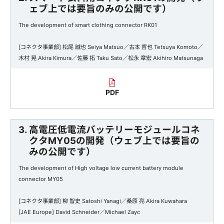
ェブ上では要旨のみの公開です）
The development of smart clothing connector RK01
[コネクタ事業部] 松尾 誠也 Seiya Matsuo／古本 哲也 Tetsuya Komoto／
木村 晃 Akira Kimura／佐藤 拓 Taku Sato／松永 章宏 Akihiro Matsunaga
PDF
3. 高電圧低電流バッテリーモジュールコネ
クタMY05の開発（ウェブ上では要旨の
みの公開です）
The development of High voltage low current battery module
connector MY05
[コネクタ事業部] 柳 智史 Satoshi Yanagi／桑原 亮 Akira Kuwahara
[JAE Europe] David Schneider／Michael Zayc