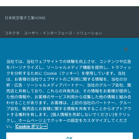
日本航空電子工業HOME
コネクタ
ユーザー・インターフェース・ソリューション
モーションセンス＆コントロール
アンテナ
コネクタとは
当社では、当社ウェブサイトでの体験を向上させ、コンテンツや広告
会社情報
サステナビリティ
IR情報
採用情報
会社情報新着一覧
をパーソナライズし、ソーシャルメディア機能を提供し、トラフィッ
製品情報新着一覧
サイトマップ
お問い合わせ
クを分析するために Cookie（クッキー）を使用しています。当社
は、お客様の当社ウェブサイトのご利用に関する情報を、当社の分
析・広告・ソーシャルメディアパートナー、当社のグループ会社、販
売店と共有しており、これらの共有先は、その情報をお客様が提供し
個人情報保護ポリシー
JAE Cookie Policy
た他の情報や、お客様のサービス利用から収集した他の情報と組み合
ウェブアクセシビリティ方針
マイナンバー情報保護ポリシー
わせることがあります。お客様は、上記の当社のパートナー、グルー
プ会社、販売店とお客様に関する情報を共有することからオプトアウ
当社ウェブサイトのご利用について
トする権利を有します。[個人情報を売却しないでください]をクリッ
ソーシャルメディア公式アカウント運用ポリシー
クし、ホームページ上でクッキーの設定をカスタマイズしてくださ
い。
Cookie ポリシー
OK