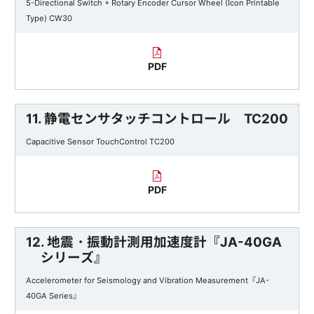
5-Directional Switch + Rotary Encoder Cursor Wheel (Icon Printable
Type) CW30
PDF
11. 静電センサタッチコントロール TC200
Capacitive Sensor TouchControl TC200
PDF
12. 地震・振動計測用加速度計『JA-40GA
シリーズ』
Accelerometer for Seismology and Vibration Measurement『JA-
40GA Series』