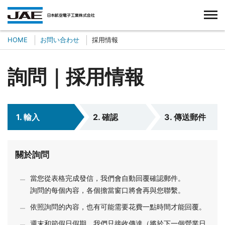
台湾航空電子股份有限公司
HOME
お問い合わせ
採用情報
詢問｜採用情報
1. 輸入
2. 確認
3. 傳送郵件
關於詢問
當您從表格完成發信，我們會自動回覆確認郵件。
詢問的每個內容，各個擔當窗口將會再與您聯繫。
依照詢問的內容，也有可能需要花費一點時間才能回覆。
週末和節假日假期，我們只接收傳達（將於下一個營業日