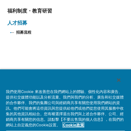
福利制度・教育研習
人才招募
招募流程
台湾航空電子股份有限公司
我們使用Cookie 來改善您在我們網站上的體驗、個性化內容和廣告、
產品資訊
公司概要
人才招募
詢問
提供社交媒體功能以及分析流量。我們與我們的分析、廣告和社交媒體
的合作夥伴、我們的集團公司與經銷商共享有關您使用我們網站的資
訊。他們可能會將這些資訊與您提供給他們或他們從您使用其服務中收
集的其他資訊相結合。您有權選擇退出我們與上述合作夥伴、公司、經
隱私權政策
網站使用條例
銷商共享有關您的信息。請點擊【不要出售我的個人信息】，在我們的
網站上自定義您的Cookie設置。
Cookie政策