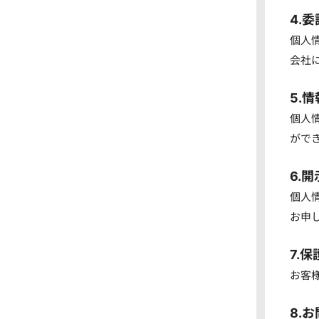
4.
個人
会社
5.
個人
がで
6.
個人
お申
7.
お客
8.