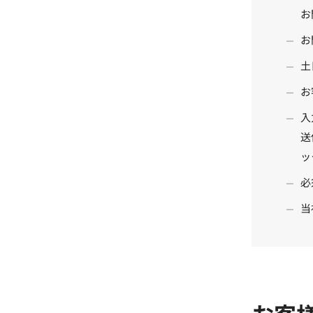
お
お
土
お
入
送
ッ
必
当