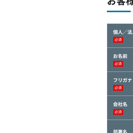
お客
個人／法
必須
お名前
必須
フリガナ
必須
会社名
必須
部署名