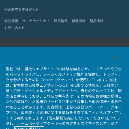
信州航空電子株式会社
会社情報
サステナビリティ
採用情報
新着情報
製品情報
お問い合わせ
日本航空電子工業HOME
コネクタ
ユーザー・インターフェース・ソリューション
当社では、当社ウェブサイトでの体験を向上させ、コンテンツや広告
モーションセンス＆コントロール
アンテナ
をパーソナライズし、ソーシャルメディア機能を提供し、トラフィッ
クを分析するために Cookie（クッキー）を使用しています。当社
コネクタとは
は、お客様の当社ウェブサイトのご利用に関する情報を、当社の分
析・広告・ソーシャルメディアパートナー、当社のグループ会社、販
会社情報
サステナビリティ
IR情報
採用情報
会社情報新着一覧
売店と共有しており、これらの共有先は、その情報をお客様が提供し
製品情報新着一覧
サイトマップ
お問い合わせ
た他の情報や、お客様のサービス利用から収集した他の情報と組み合
わせることがあります。お客様は、上記の当社のパートナー、グルー
プ会社、販売店とお客様に関する情報を共有することからオプトアウ
トする権利を有します。[個人情報を売却しないでください]をクリッ
個人情報保護ポリシー
マイナンバー情報保護ポリシー
クし、ホームページ上でクッキーの設定をカスタマイズしてくださ
当社ウェブサイトのご利用について